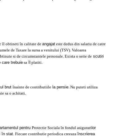
 îl obtineti în calitate de
angajat
este dedus din salariu de catre
umele de Taxare la sursa a venitului (TSV). Valoarea
btinute si de circumstantele personale. Exista o serie de
scutiri
e care trebuie
sa
îl
platiti
.
tul brut
înainte de contributiile
la pensie
Nu puteti utiliza
.
ie sa o achitati
.
artamentul pentru
Protectie Sociala în fondul asigurari
lor
 în stat.
Fiecare contributie periodica creeaza
înscrierea