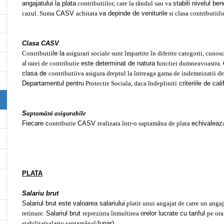
angajatului la plata
contributiilor, care la rândul sau va
stabili nivelul ben
cazul. Suma
CASV
achitata
va depinde de veniturile
si clasa contributiilo
Clasa CASV
Contributii
le la
asigurari sociale sunt împartite în diferite categorii, cunos
a
l
ratei de contributie
este determinat de natura
functiei dumneavoastra. 
clasa de
contributii
va asigura dreptul la întreaga gama de indemnizatii de 
Departamentul pentru
Protectie Sociala, daca îndepliniti
criteriile de cali
S
aptamâni asigurabile
Fiecare c
ontributie
CASV
realizata într-o saptamâna de plata
echivaleaz
PLATA
Salariu brut
Salariul brut este valoarea salariului
platit unui angajat de catre un angaj
retinute.
Salariul brut
reprezinta înmultirea
orelor lucrate cu tariful
pe ora
stabilita
(salariu saptamânal/
lunar)