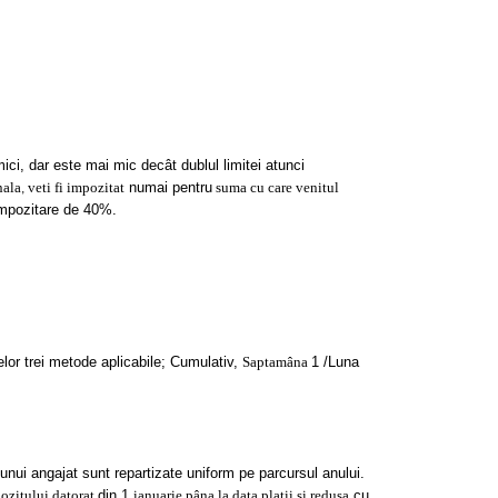
mici, dar este mai mic decât dublul limitei atunci
nala
veti fi impozitat
numai pentru
suma cu care venitul
,
impozitare de 40%.
lor trei metode aplicabile; Cumulativ,
Saptamâna
1 /Luna
 unui angajat sunt repartizate uniform pe parcursul anului.
pozitului datorat
din 1
ianuarie pâna la data platii si redusa
cu