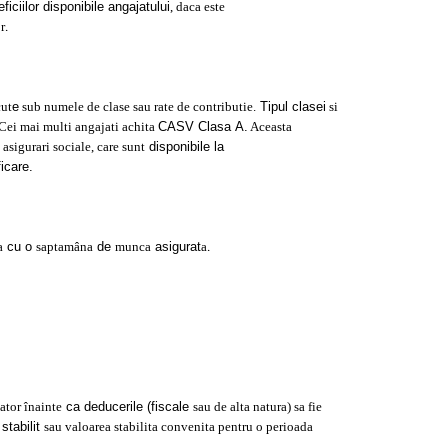
eficiilor disponibile angajatului
, daca este
r
.
cut
e
sub numele de clase sau rate de contributie.
Tipul clasei
si
Cei mai multi angajati achita
CASV Clasa A.
Aceasta
asigurari sociale, care sunt
disponibile la
ficare.
a
cu o
saptamâna
de
munca
asigurat
a
.
ator înainte
ca deducerile (fiscale
sau de alta natura) sa fie
stabilit
sau valoarea stabilita convenita pentru o perioada