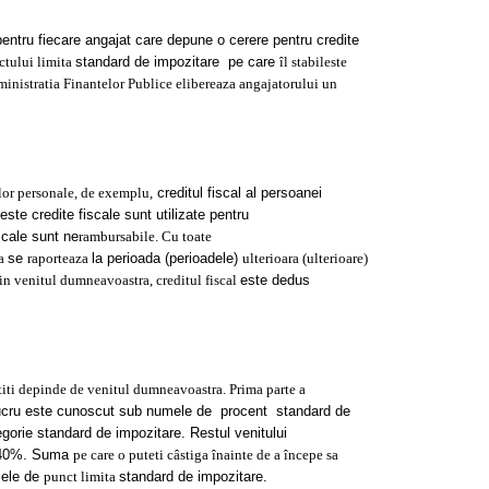
l pentru fiecare angajat care depune o cerere pentru credite
nctului limita
standard de impozitare pe care
îl stabileste
nistratia Finantelor Publice elibereaza angajatorului un
 lor personale, de exemplu,
creditul fiscal al persoanei
ceste credite fiscale sunt utilizate pentru
iscale sunt ne
rambursabile. Cu toate
a
se
raporteaza
la perioada (perioadele)
ulterioara (ulterioare)
in venitul dumneavoastra, creditul fiscal
este dedus
atiti depinde de venitul dumneavoastra. Prima parte a
cru este cunoscut sub numele de procent standard de
orie standard de impozitare. Restul venitului
, 40%. Suma
pe care o puteti câstiga înainte de a începe sa
ele de
punct limita
standard de impozitare.