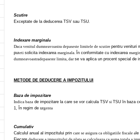
Scutire
Exceptate de la deducerea TSV sau TSU.
Indexare marginal
a
Daca venitul dumneavoastra depaseste limitele de scutire
pentru venituri 
pu
teti
solicita indexarea
marginala
În conformitate cu indexarea
margi
.
dumneavoastra
depaseste limita, dar
se va aplica un procent special de 
METODE DE DEDUCERE A IMPOZITULUI
Baza de impozitare
Indica baza
de impozitare la care se vor calcula TSV
si
TSU în baza ce
1, În regim de u
rgenta
Cumulativ
Calculul anual al impozitului prin
care se asigura ca obligatiile fiscale a
le
Fiecare
deducere a impozitului de plata se calculeaza ca suma totala a im