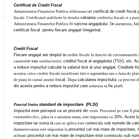
Certificat de Credit Fiscal
Administratia Finantelor Publice elibereaza
un certificat de credit fisca
fiscale. Certificatul stabileste în detaliu
valoarea
creditelor fiscale si a pu
Administratia Finantelor Publice
în sarcina angajatului.
De asemenea, Admi
certificat fiscal pentru fiecare angajat înregistrat.
Credit Fiscal
Fiecare angajat are dreptul la
credite fiscale în functie de circumstantele
casatorit
e sau
sotului/sotiei
creditul fiscal al angajatului (TSV), etc. A
,
a reduce impozitul calculat la salariul brut al unui angajat. Creditele f
acestea, orice credite fiscale neutilizate într-o saptamâna sau o luna de plat
de plata în cursul anului fi
scal.
Dupa
calcularea impozitului
ca procent d
,
din acesta pentru a reduce impozitul care
urmeaza sa
fie
plat
it.
Punctul limita
standard de impozitare (PLSI)
Impozitul este perceput ca un procent din
venit. Procentul pe care îl pl
veniturilor dvs., pâna la o anumita suma, este impozitata cu
20%. Acest lu
impozitare iar suma la
care se aplica este c
unoscut
a
sub numele de categ
dumneavoastra este impozitat la
procentul cel mai mare de impozitare
achitati
procentul cel mai mare de impozitare este cunoscut
a
sub num