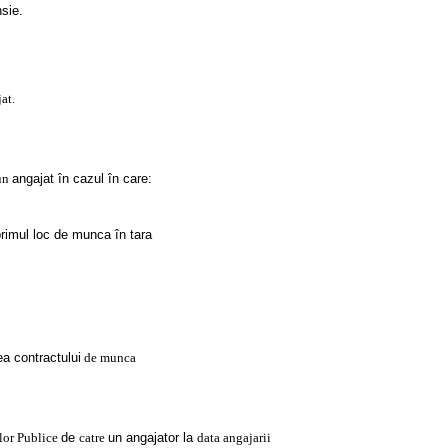
sie.
at.
 un
angajat în cazul în care:
primul loc de munca în tara
ea contractului
de munca
lor Publice
de
catre
un angajator la
data angajarii