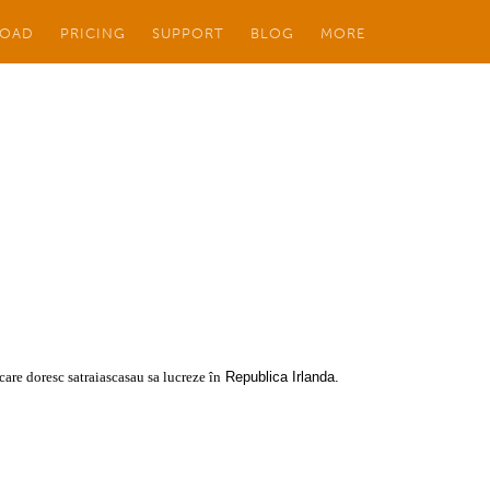
OAD
PRICING
SUPPORT
BLOG
MORE
care doresc sa
traiasca
sau sa lucreze în
Republica Irlanda.