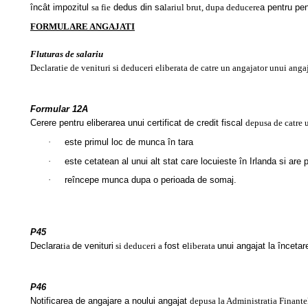
încât impozitul
sa fie
dedus din sa
lariul brut, dupa deducere
a pentru pen
FORMULARE ANGAJATI
Fluturas de salariu
Declaratie de venituri si deduceri eliberata de catre un angajator unui angaj
Formular 12A
Cerere pentru eliberarea unui certificat de credit fiscal
depusa de catre
·
este primul loc de munca în tara
·
este cetatean al unui alt stat care locuieste în Irlanda si are 
·
reîncepe munca dupa o perioada de somaj.
P45
Declara
tia
de venituri
si deduceri a
fost e
liberata
unui angajat la încetar
P46
Notificarea de angajare a noului angajat
depusa la Administratia Finante