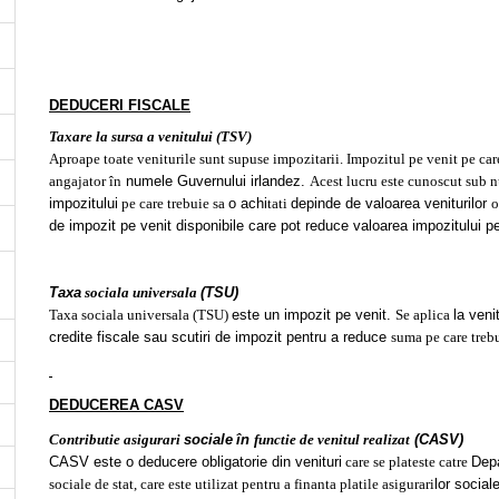
DEDUCERI FISCALE
Taxare la sursa a venitului (TSV)
Aproape toate veniturile sunt supuse impozitarii. Impozitul pe venit pe care
angajator în
numele Guvernului irlandez.
Acest lucru este cunoscut sub n
impozitului
pe care trebuie sa
o achi
tati
depinde de valoarea veniturilor
o
de impozit pe venit disponibile care pot reduce valoarea impozitului p
Taxa
sociala universala
(TSU)
Taxa sociala universala (TSU)
este un impozit pe venit.
Se aplica
la veni
credite fiscale sau scutiri de impozit pentru a reduce
suma pe care trebu
DEDUCEREA CASV
Contributie asigurari
sociale
în
functie de venitul realizat
(CASV)
CASV este o deducere obligatorie din venituri
care se plateste catre
Dep
sociale de stat, care este utilizat pentru a finanta platile asigurari
lor sociale