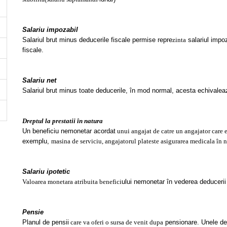
Salariu impozabil
Salariul brut minus deducerile fiscale permise repre
zinta
salariul impoz
fiscale.
Salariu net
Salariul brut minus toate deducerile, în mod normal, acesta echivalea
Dreptul la prestatii în natura
Un beneficiu nemonetar acordat
unui angajat de catre un angajator care 
exemplu,
masina de serviciu, angajatorul plateste asigurarea medicala în
Salariu ipotetic
Valoarea monetara atribuita benefici
ului nemonetar în vederea deducerii 
Pensie
Planul de pensii
care va oferi o sursa de venit dupa
pensionare. Unele ded