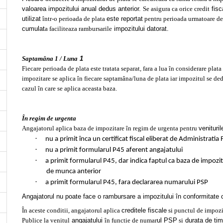
valoarea impozitului anual dedus anterior.
Se asigura ca orice credit
fisc
utilizat
într-o perioada de plata
este reportat
pentru perioada urmatoare de
cumulat
a faciliteaza rambursarile
impozitului datorat.
Saptamâna 1 / Luna
1
Fiecare perioada de plata este tratata separat, fara a lua în considerare plat
impozitare se aplica în fiecare saptamâna/luna de plata iar impozitul se d
cazul în care se aplica aceasta baza.
În regim de urgenta
Angajatorul aplica baza de impozitare în regim de urgenta pentru
venituri
·
nu a primit înca un certificat fiscal eliberat de Administrati
·
nu a primit formularul P45 aferent angajatului
·
a primit formularul P45, dar indica faptul ca baza de impozita
de munca anterior
·
a primit formularul P45, fara declararea numarului PSP
Angajatorul nu poate face o rambursare a impozitului în conformitate 
În aceste conditii, angajatorul aplica
creditele fiscale
si punctul de impoz
Publice la venitul
angajatului
în functie de numar
ul PSP
si
durata de tim