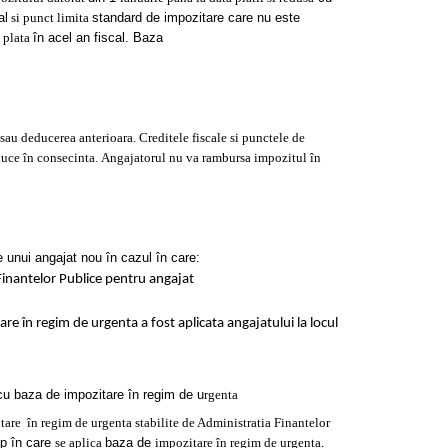
al
si punct limita
standard de impozitare care nu este
 plata
în acel an fiscal. Baza
a sau deducerea anterioara. Creditele fiscale si punctele de
educe în consecinta. Angajatorul nu va rambursa impozitul în
le unui angajat nou în cazul în care:
a Finantelor Publice pentru angajat
re în regim de urgenta a fost aplicata angajatului la locul
cu baza de impozitare în regim de u
rgenta
itare
în regim de urgenta stabilite de Administratia Finantelor
p în care
se aplica
baza de
impozitare în regim de urgenta
.